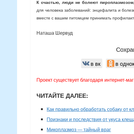
К счастью, люди не болеют пироплазмозом
для человека заболеваний: энцефалита и болез
вместе с вашим питомцем принимать профилакти
Наташа Шервуд
Сохра
в вк
в одно
Проект существует благодаря интернет-маг
ЧИТАЙТЕ ДАЛЕЕ:
Как правильно обработать собаку от к
Признаки и последствия от укуса клеща
Микоплазмоз — тайный враг