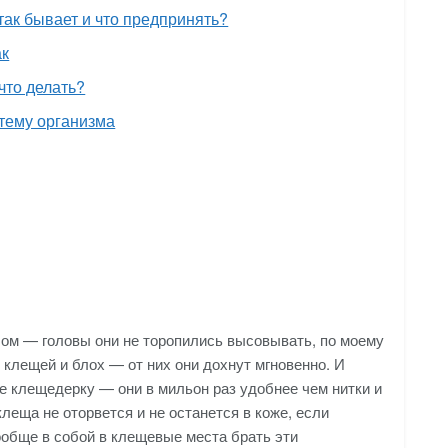
так бывает и что предпринять?
ак
что делать?
стему организма
лом — головы они не торопились высовывать, по моему
 клещей и блох — от них они дохнут мгновенно. И
 клещедерку — они в мильон раз удобнее чем нитки и
леща не оторвется и не останется в коже, если
ообще в собой в клещевые места брать эти