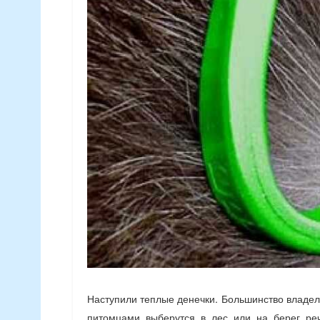
Наступили теплые денечки. Большинство владел
питомцами выберутся в лес или на берег реч