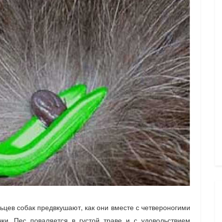
ьцев собак предвкушают, как они вместе с четвероногими
ки. Пес поваляется в густой траве и с удовольствием