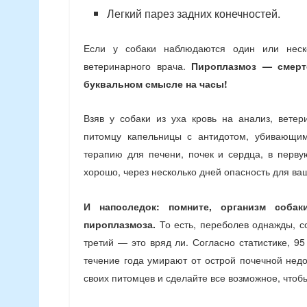
Легкий парез задних конечностей.
Если у собаки наблюдаются один или неско
ветеринарного врача.
Пироплазмоз — смерт
буквальном смысле на часы!
Взяв у собаки из уха кровь на анализ, ветер
питомцу капельницы с антидотом, убивающи
терапию для печени, почек и сердца, в перву
хорошо, через несколько дней опасность для ва
И напоследок: помните, организм соба
пироплазмоза.
То есть, переболев однажды, со
третий — это вряд ли. Согласно статистике, 9
течение года умирают от острой почечной недо
своих питомцев и сделайте все возможное, что