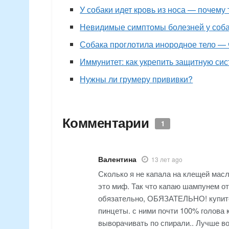
У собаки идет кровь из носа — почему 
Невидимые симптомы болезней у соб
Собака проглотила инородное тело — 
Иммунитет: как укрепить защитную си
Нужны ли грумеру прививки?
Комментарии
1
Валентина
13 лет ago
Сколько я не капала на клещей мас
это миф. Так что капаю шампунем от
обязательно, ОБЯЗАТЕЛЬНО! купите
пинцеты. с ними почти 100% голова к
выворачивать по спирали.. Лучше в