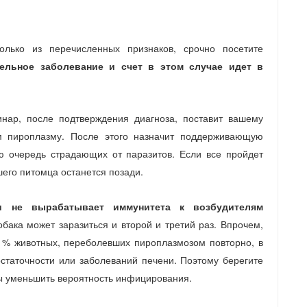
лько из перечисленных признаков, срочно посетите
ельное заболевание и счет в этом случае идет в
инар, после подтверждения диагноза, поставит вашему
м пироплазму. После этого назначит поддерживающую
ю очередь страдающих от паразитов. Если все пройдет
шего питомца останется позади.
ки не вырабатывает иммунитета к возбудителям
бака может заразиться и второй и третий раз. Впрочем,
5 % животных, переболевших пироплазмозом повторно, в
статочности или заболеваний печени. Поэтому берегите
бы уменьшить вероятность инфицирования.