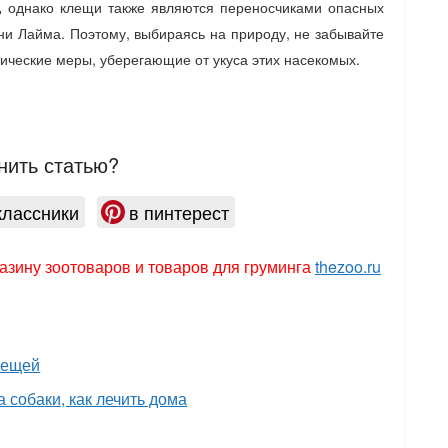
,
однако клещи также являются переносчиками опасных
ни Лайма. Поэтому, выбираясь на природу, не забывайте
ческие меры, уберегающие от укуса этих насекомых.
нить статью?
классники
в пинтерест
азину зоотоваров и товаров для груминга
thezoo.ru
лещей
 собаки, как лечить дома