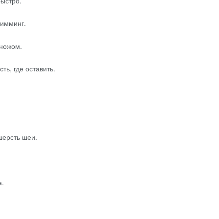
ыстро.
римминг.
 ножом.
ь, где оставить.
шерсть шеи.
а.