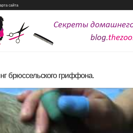
арта сайта
г брюссельского гриффона.