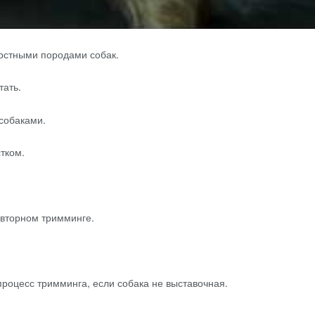
рстными породами собак.
тать.
 собаками.
тком.
овторном тримминге.
процесс тримминга, если собака не выставочная.