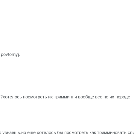
 povtornyj.
в?хотелось посмотреть их тримминг и вообще все по их породе
о узнаешь,но еще хотелось бы посмотреть как тримминовать сп