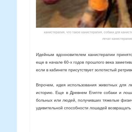
канистерапия, что такое канистерапия, собаки для канист
лечат канистерапие
Идейным вдохновителем канистерапии принято
еще в начале 60-х годов прошлого века заметивш
если в кабинете присутствует золотистый ретрив
Впрочем, идея использования животных для л
историю. Еще в Древнем Египте собаки и лош
больных или людей, получивших тяжелые физиче
удивительной способности лошадей возвращать 