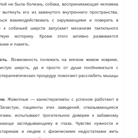
лой не была болезнь, собака, воспринимающая человека
 вытянуть его из замкнутого внутреннего пространства,
ться взаимодействовать с окружающими и поверить в
 к собачьей шерсти запускает механизм тактильного
лкую моторику. Кроме этого активно развивается
ние и память.
сть
. Возможность полежать на мягком живом коврике,
истую шерсть, да и просто от души пообниматься с
иотерапевтических процедур помогают расслабить мышцы
ом.
Животные — канистерапевты с успехом работают в
Зачастую, пациенты этих заведений, отказывающиеся
огами, испытывают трогательное доверие к забавному
имающе заглядывающему в глаза. Чувство нужности и
т старикам и людям с физическими недостатками жить