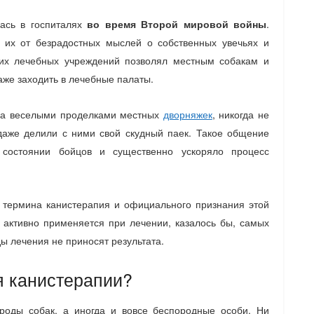
ась в госпиталях
во время Второй мировой войны
.
 их от безрадостных мыслей о собственных увечьях и
гих лечебных учреждений позволял местным собакам и
аже заходить в лечебные палаты.
за веселыми проделками местных
дворняжек
, никогда не
даже делили с ними свой скудный паек. Такое общение
 состоянии бойцов и существенно ускоряло процесс
 термина канистерапия и официального признания этой
 активно применяется при лечении, казалось бы, самых
ы лечения не приносят результата.
я канистерапии?
роды собак, а иногда и вовсе беспородные особи. Ни