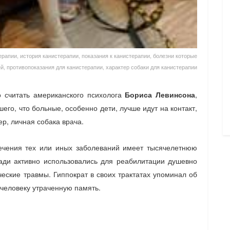
ерапии, история канистерапии, показания к канистерапии, болезни которые
й, противопоказания для канистерапии, характер собаки для канистерапии
 считать американского психолога
Бориса Левинсона
,
его, что больные, особенно дети, лучше идут на контакт,
ер, личная собака врача.
ечения тех или иных заболеваний имеет тысячелетнюю
ади активно использовались для реабилитации душевно
ские травмы. Гиппократ в своих трактатах упоминал об
человеку утраченную память.