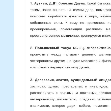
1.
Аутизм, ДЦП, болезнь Дауна.
Какой бы тяже
таким, каков он есть на самом деле, помогает
помогает выработать доверие к миру, научи
собственные силы. К тому же прикосновение
проецирования, помогающий развивать ме
пространственное мышление, тренируется внима
2.
Повышенный тонус мышц, гиперактивно
пропустить между пальцами длинную шелков
четвероногим другом, не хуже массажей и физ
и успокоить нервную систему детей.
3.
Депрессия, апатия, суицидальный синдр
хосписах, домах престарелых и инвалидов. 
разговаривать с врачами и штатными психол
четвероногому посетителю, преданно и пон
значимости, которое дарит собака, помогае